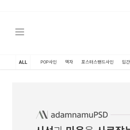
검색
ALL
POP사인
액자
포스터스탠드사인
입간