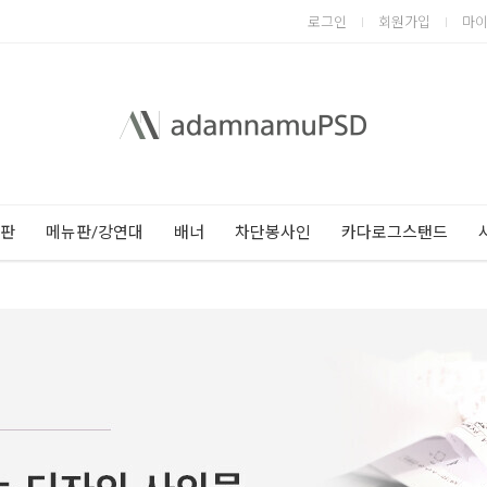
로그인
회원가입
마
Next
Previous
판
메뉴판/강연대
배너
차단봉사인
카다로그스탠드