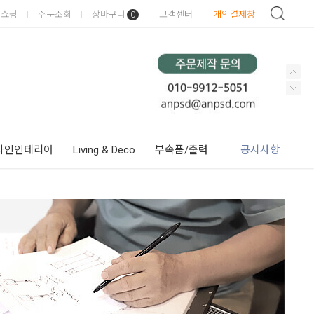
이쇼핑
주문조회
장바구니
고객센터
개인결제창
0
사인인테리어
Living & Deco
부속품/출력
공지사항