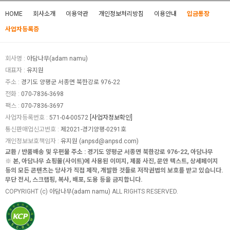
HOME
회사소개
이용약관
개인정보처리방침
이용안내
입금통장
사업자등록증
회사명 :
아담나무(adam namu)
대표자 :
유지원
주소 :
경기도 양평군 서종면 북한강로 976-22
전화 :
070-7836-3698
팩스 :
070-7836-3697
사업자등록번호 :
571-04-00572
[사업자정보확인]
통신판매업신고번호 :
제2021-경기양평-0291호
개인정보보호책임자 :
유지원 (
anpsd@anpsd.com
)
교환 / 반품배송 및 우편물 주소 : 경기도 양평군 서종면 북한강로 976-22, 아담나무
※ 본, 아담나무 쇼핑몰(사이트)에 사용된 이미지, 제품 사진, 문안 텍스트, 상세페이지
등의 모든 콘텐츠는 당사가 직접 제작, 개발한 것들로 저작권법의 보호를 받고 있습니다.
무단 전시, 스크랩핑, 복사, 배포, 도용 등을 금지합니다.
COPYRIGHT (c)
아담나무(adam namu)
ALL RIGHTS RESERVED.