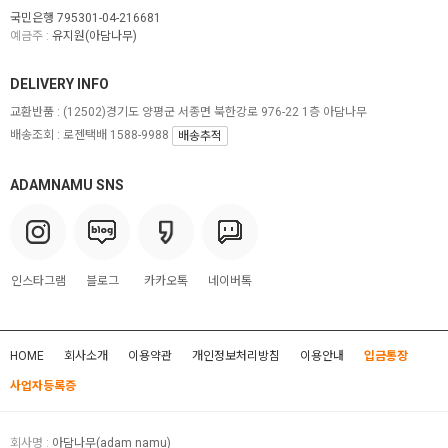
국민은행 795301-04-216681
예금주 :
유지원(아담나무)
DELIVERY INFO
교환반품 :
(12502)경기도 양평군 서종면 북한강로 976-22 1층 아담나무
배송조회 : 로젠택배 1588-9988
배송추적
ADAMNAMU SNS
인스타그램
블로그
카카오톡
네이버톡
HOME
회사소개
이용약관
개인정보처리방침
이용안내
입금통장
사업자등록증
회사명 :
아담나무(adam namu)