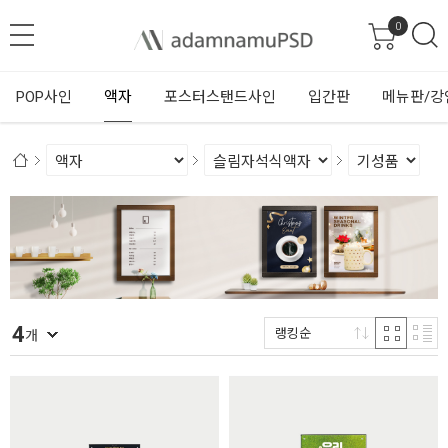
0
POP사인
액자
포스터스탠드사인
입간판
메뉴판/강
4
랭킹순
개