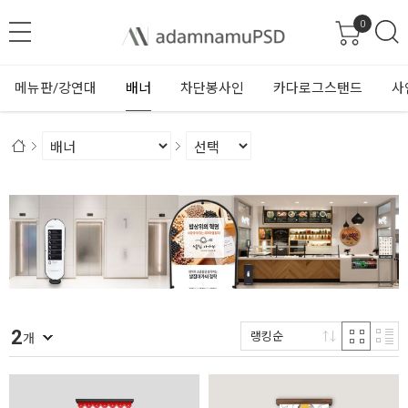
0
메뉴판/강연대
배너
차단봉사인
카다로그스탠드
사
2
랭킹순
개