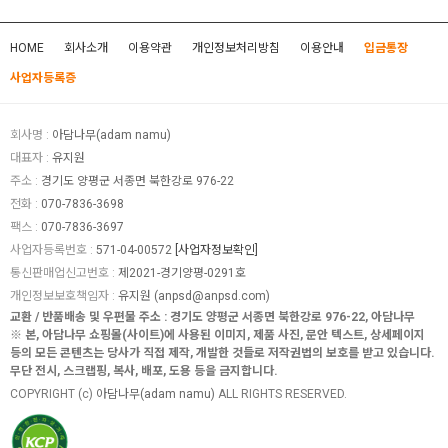
HOME
회사소개
이용약관
개인정보처리방침
이용안내
입금통장
사업자등록증
회사명 :
아담나무(adam namu)
대표자 :
유지원
주소 :
경기도 양평군 서종면 북한강로 976-22
전화 :
070-7836-3698
팩스 :
070-7836-3697
사업자등록번호 :
571-04-00572
[사업자정보확인]
통신판매업신고번호 :
제2021-경기양평-0291호
개인정보보호책임자 :
유지원 (
anpsd@anpsd.com
)
교환 / 반품배송 및 우편물 주소 : 경기도 양평군 서종면 북한강로 976-22, 아담나무
※ 본, 아담나무 쇼핑몰(사이트)에 사용된 이미지, 제품 사진, 문안 텍스트, 상세페이지
등의 모든 콘텐츠는 당사가 직접 제작, 개발한 것들로 저작권법의 보호를 받고 있습니다.
무단 전시, 스크랩핑, 복사, 배포, 도용 등을 금지합니다.
COPYRIGHT (c)
아담나무(adam namu)
ALL RIGHTS RESERVED.