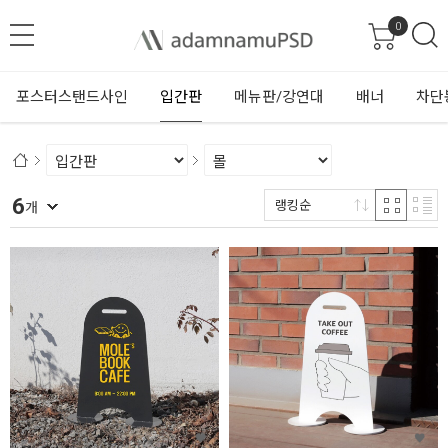
0
포스터스탠드사인
입간판
메뉴판/강연대
배너
차단
6
랭킹순
개