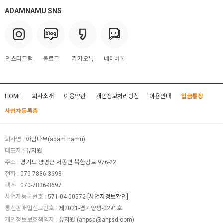
ADAMNAMU SNS
인스타그램
블로그
카카오톡
네이버톡
HOME
회사소개
이용약관
개인정보처리방침
이용안내
입금통장
사업자등록증
회사명 :
아담나무(adam namu)
대표자 :
유지원
주소 :
경기도 양평군 서종면 북한강로 976-22
전화 :
070-7836-3698
팩스 :
070-7836-3697
사업자등록번호 :
571-04-00572
[사업자정보확인]
통신판매업신고번호 :
제2021-경기양평-0291호
개인정보보호책임자 :
유지원 (
anpsd@anpsd.com
)