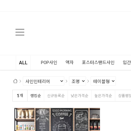
검색
ALL
POP사인
액자
포스터스탠드사인
입간
1
개
랭킹순
신규등록순
낮은가격순
높은가격순
상품평