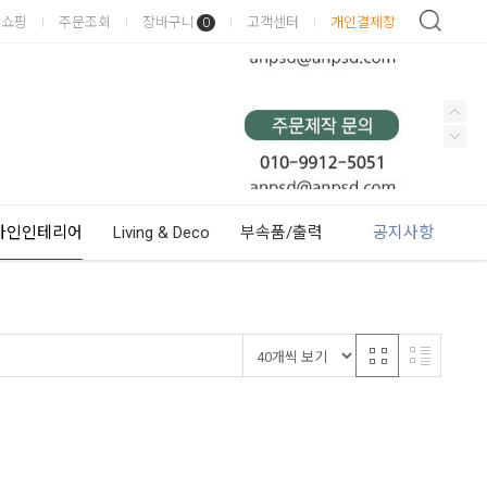
이쇼핑
주문조회
장바구니
고객센터
개인결제창
0
사인인테리어
Living & Deco
부속품/출력
공지사항