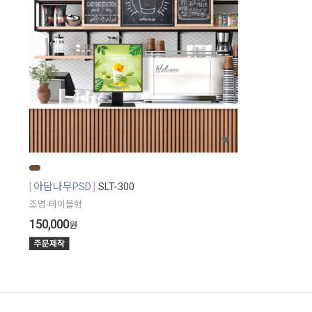
아담나무PSD
SLT-300
조명-테이블형
150,000
원