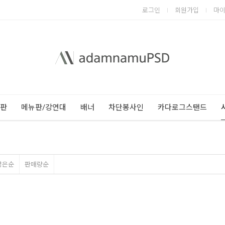
로그인
회원가입
마
Next
Previous
판
메뉴판/강연대
배너
차단봉사인
카다로그스탠드
많은순
판매량순