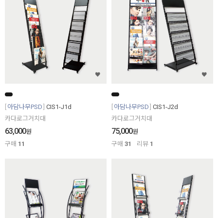
아담나무PSD
CIS1-J1d
아담나무PSD
CIS1-J2d
카다로그거치대
카다로그거치대
63,000
75,000
원
원
구매
11
구매
31
리뷰
1