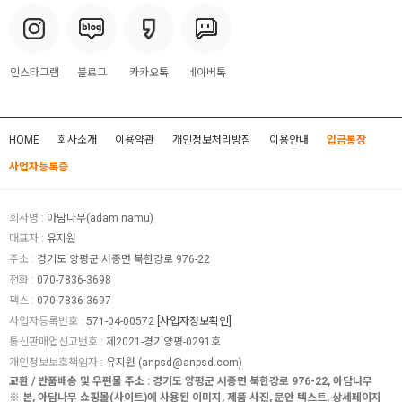
인스타그램
블로그
카카오톡
네이버톡
HOME
회사소개
이용약관
개인정보처리방침
이용안내
입금통장
사업자등록증
회사명 :
아담나무(adam namu)
대표자 :
유지원
주소 :
경기도 양평군 서종면 북한강로 976-22
전화 :
070-7836-3698
팩스 :
070-7836-3697
사업자등록번호 :
571-04-00572
[사업자정보확인]
통신판매업신고번호 :
제2021-경기양평-0291호
개인정보보호책임자 :
유지원 (
anpsd@anpsd.com
)
교환 / 반품배송 및 우편물 주소 : 경기도 양평군 서종면 북한강로 976-22, 아담나무
※ 본, 아담나무 쇼핑몰(사이트)에 사용된 이미지, 제품 사진, 문안 텍스트, 상세페이지