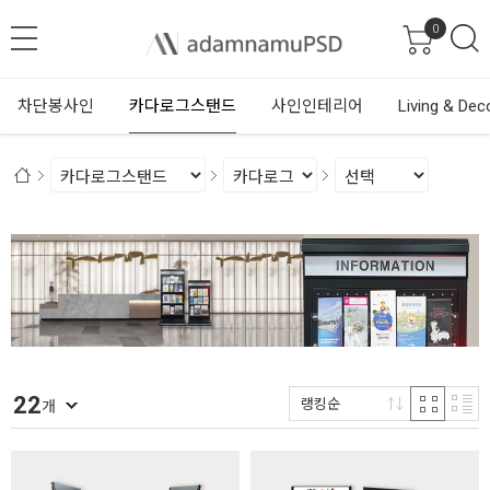
0
차단봉사인
카다로그스탠드
사인인테리어
Living & Dec
22
랭킹순
개