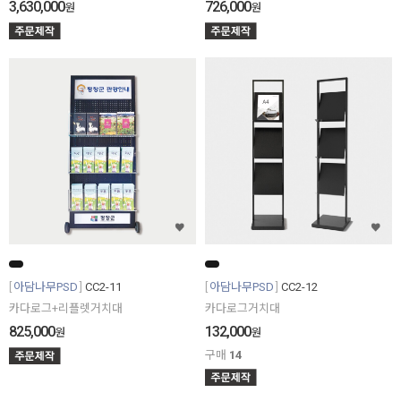
3,630,000
726,000
원
원
아담나무PSD
CC2-11
아담나무PSD
CC2-12
카다로그+리플렛거치대
카다로그거치대
825,000
132,000
원
원
구매
14