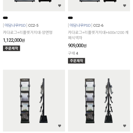
아담나무PSD
CC2-5
아담나무PSD
CC2-6
카다로그+리플렛거치대-양면형
카다로그+리플렛거치대+600x1200 개
폐식액자
1,122,000
원
909,000
원
구매
4