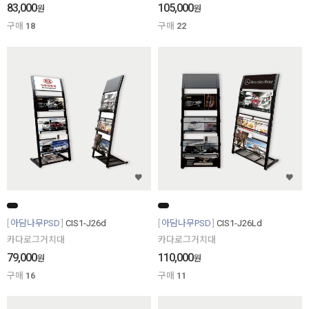
83,000
105,000
원
원
구매
18
구매
22
아담나무PSD
CIS1-J26d
아담나무PSD
CIS1-J26Ld
카다로그거치대
카다로그거치대
79,000
110,000
원
원
구매
16
구매
11