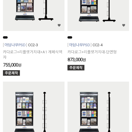
아담나무PSD
CC2-3
아담나무PSD
CC2-4
카다로그+리플렛거치대+A1 개폐식액
카다로그+리플렛거치대-단면형
자
873,000
원
755,000
원