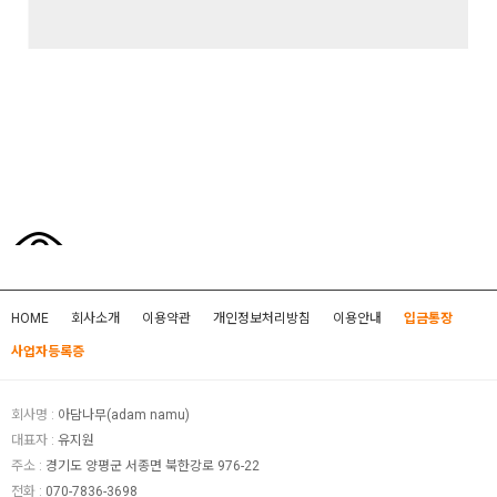
HOME
회사소개
이용약관
개인정보처리방침
이용안내
입금통장
사업자등록증
회사명 :
아담나무(adam namu)
대표자 :
유지원
주소 :
경기도 양평군 서종면 북한강로 976-22
전화 :
070-7836-3698