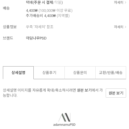
택배(
주문 시 결제
/
착불
)
자세히
배송
4,400₩
(100,000₩ 이상 무료)
추가배송비
4,400₩
(지역별)
상품정보
우측 '자세히' 참조
자세히
브랜드
아담나무PSD
상세설명
상품후기
상품문의
교환/반품/
배송
상세설명 이미지를 자유롭게 확대/축소하시려면
원본 보기
에서 가
원본 보기
능합니다.