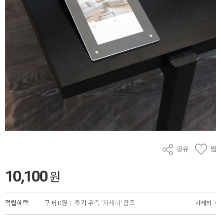
공유
찜
10,100
원
적립혜택
구매
0원
|
후기
우측 '자세히' 참조
자세히