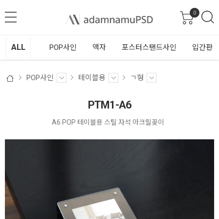
0
ALL
POP사인
액자
포스터스탠드사인
입간판
POP사인
테이블용
ㄱ형
PTM1-A6
A6 POP 테이블용 스틸 자석 아크릴꽂이