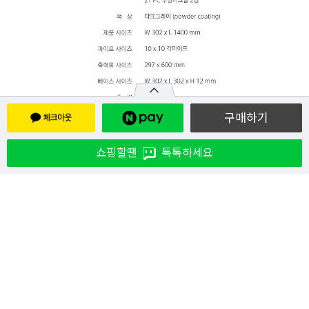
구매하기
쇼핑할땐
톡톡하세요