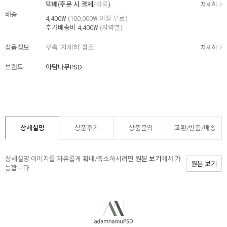
택배(
주문 시 결제
/
착불
)
자세히
배송
4,400₩
(100,000₩ 이상 무료)
추가배송비
4,400₩
(지역별)
상품정보
우측 '자세히' 참조
자세히
브랜드
아담나무PSD
상세설명
상품후기
상품문의
교환/반품/
배송
상세설명 이미지를 자유롭게 확대/축소하시려면
원본 보기
에서 가
원본 보기
능합니다.