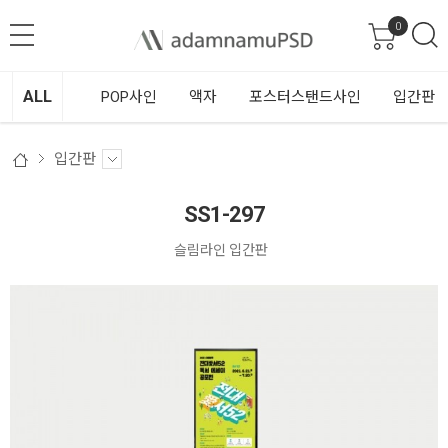
0
ALL
POP사인
액자
포스터스탠드사인
입간판
입간판
SS1-297
슬림라인 입간판